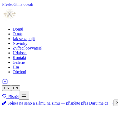
Přeskočit na obsah
Domů
O nás
Jak se zapojit
Novinky
Zvířecí obyvatelé
Události
Kontakt
Galerie
Hra
Obchod
CS
EN
Přispět
🌾 Sbírka na seno a slámu na zimu — přispějte přes Darujme.cz →
Zpět do obchodu