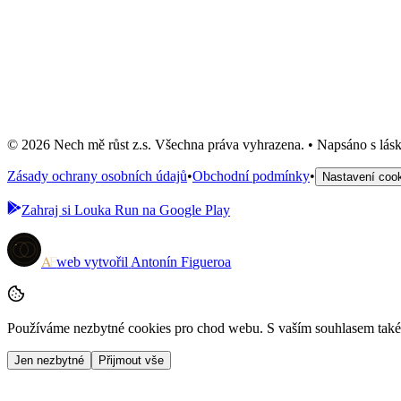
Náušnice
300 Kč
Skladem: 1 ks
Do košíku
© 2026 Nech mě růst z.s. Všechna práva vyhrazena. • Napsáno s lásk
Zásady ochrany osobních údajů
•
Obchodní podmínky
•
Nastavení coo
Zahraj si
Louka Run
na Google Play
A
F
web vytvořil
Antonín Figueroa
Používáme nezbytné cookies pro chod webu. S vaším souhlasem také 
Jen nezbytné
Přijmout vše