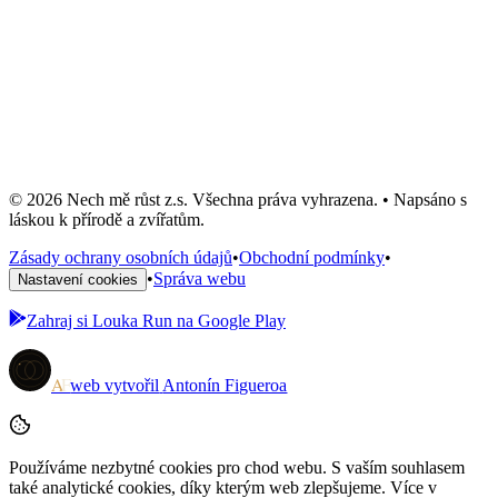
Plakát #5
250 Kč
Skladem: 4 ks
Do košíku
© 2026 Nech mě růst z.s. Všechna práva vyhrazena. • Napsáno s
láskou k přírodě a zvířatům.
Zásady ochrany osobních údajů
•
Obchodní podmínky
•
•
Správa webu
Nastavení cookies
Zahraj si
Louka Run
na Google Play
A
F
web vytvořil
Antonín Figueroa
Používáme nezbytné cookies pro chod webu. S vaším souhlasem
také analytické cookies, díky kterým web zlepšujeme. Více v