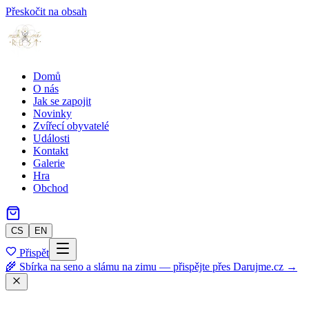
Přeskočit na obsah
Domů
O nás
Jak se zapojit
Novinky
Zvířecí obyvatelé
Události
Kontakt
Galerie
Hra
Obchod
CS
EN
Přispět
🌾 Sbírka na seno a slámu na zimu — přispějte přes Darujme.cz →
Zpět do obchodu