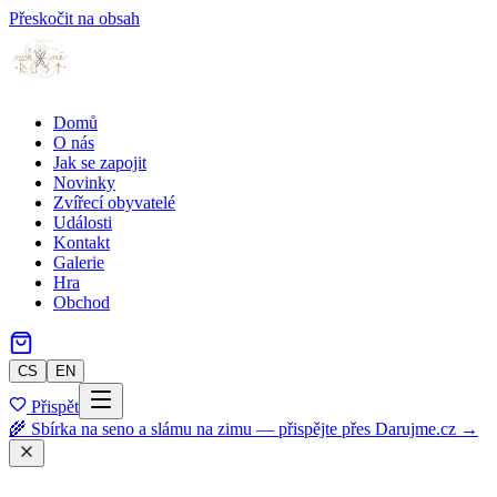
Přeskočit na obsah
Domů
O nás
Jak se zapojit
Novinky
Zvířecí obyvatelé
Události
Kontakt
Galerie
Hra
Obchod
CS
EN
Přispět
🌾 Sbírka na seno a slámu na zimu — přispějte přes Darujme.cz →
Zpět do obchodu