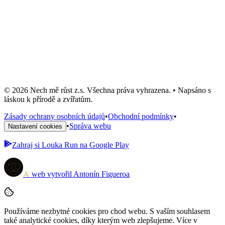
Přívěšek #4
300 Kč
Skladem: 1 ks
Do košíku
© 2026 Nech mě růst z.s. Všechna práva vyhrazena. • Napsáno s
láskou k přírodě a zvířatům.
Zásady ochrany osobních údajů
•
Obchodní podmínky
•
•
Správa webu
Nastavení cookies
Zahraj si
Louka Run
na Google Play
A
F
web vytvořil
Antonín Figueroa
Používáme nezbytné cookies pro chod webu. S vaším souhlasem
také analytické cookies, díky kterým web zlepšujeme. Více v