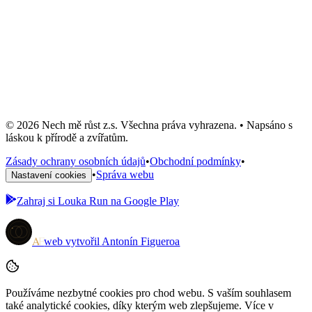
Přívěšek #6
300 Kč
Skladem: 1 ks
Do košíku
© 2026 Nech mě růst z.s. Všechna práva vyhrazena. • Napsáno s
láskou k přírodě a zvířatům.
Zásady ochrany osobních údajů
•
Obchodní podmínky
•
•
Správa webu
Nastavení cookies
Zahraj si
Louka Run
na Google Play
A
F
web vytvořil
Antonín Figueroa
Používáme nezbytné cookies pro chod webu. S vaším souhlasem
také analytické cookies, díky kterým web zlepšujeme. Více v