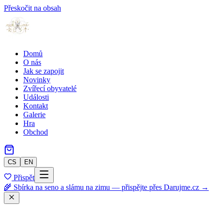
Přeskočit na obsah
Domů
O nás
Jak se zapojit
Novinky
Zvířecí obyvatelé
Události
Kontakt
Galerie
Hra
Obchod
CS
EN
Přispět
🌾 Sbírka na seno a slámu na zimu — přispějte přes Darujme.cz →
Zpět do obchodu