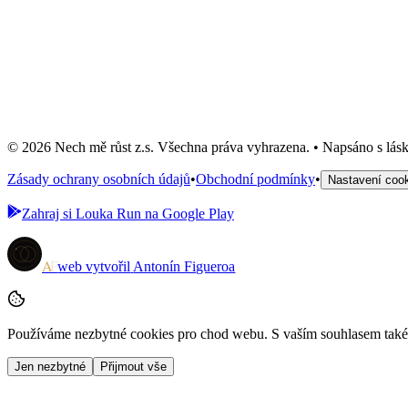
Přívěšek #8
300 Kč
Skladem: 1 ks
Do košíku
© 2026 Nech mě růst z.s. Všechna práva vyhrazena. • Napsáno s lásk
Zásady ochrany osobních údajů
•
Obchodní podmínky
•
Nastavení coo
Zahraj si
Louka Run
na Google Play
A
F
web vytvořil
Antonín Figueroa
Používáme nezbytné cookies pro chod webu. S vaším souhlasem také 
Jen nezbytné
Přijmout vše