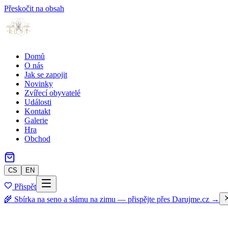
Přeskočit na obsah
Domů
O nás
Jak se zapojit
Novinky
Zvířecí obyvatelé
Události
Kontakt
Galerie
Hra
Obchod
CS
EN
Přispět
🌾 Sbírka na seno a slámu na zimu — přispějte přes Darujme.cz →
Zpět do obchodu