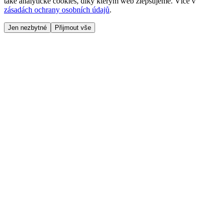
také analytické cookies, díky kterým web zlepšujeme. Více v
zásadách ochrany osobních údajů
.
Jen nezbytné
Přijmout vše