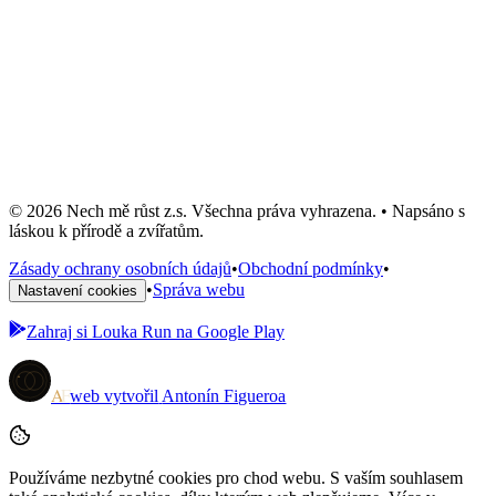
Instagram
Facebook
Email
© 2026 Nech mě růst z.s. Všechna práva vyhrazena. • Napsáno s
láskou k přírodě a zvířatům.
Zásady ochrany osobních údajů
•
Obchodní podmínky
•
•
Správa webu
Nastavení cookies
Zahraj si
Louka Run
na Google Play
A
F
web vytvořil
Antonín Figueroa
Používáme nezbytné cookies pro chod webu. S vaším souhlasem