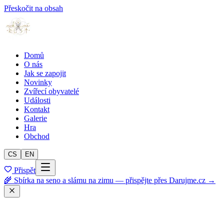
Přeskočit na obsah
Domů
O nás
Jak se zapojit
Novinky
Zvířecí obyvatelé
Události
Kontakt
Galerie
Hra
Obchod
CS
EN
Přispět
🌾 Sbírka na seno a slámu na zimu — přispějte přes Darujme.cz →